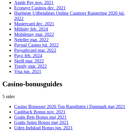
Apple Pay
nov. 2021
Ecopayz Casinos
dec. 2021
Hurtigste Udbetalings Online Casinoer Rangering 2026
jul.
2022
Mastercard
dec. 2021
Mifinity
feb. 2024
Mobilepay
mar. 2022
Neteller
mar. 2022
Paypal Casino
jul. 2022
Paysafecard
mar. 2022
Payz
feb. 2024
Skrill
mar. 2022
Trustly
mar. 2022
Visa
jun. 2021
Casino-bonusguides
5 sider
Casino Bonusser 2026 Top Ranglisten i Danmark
maj 2021
Cashback Bonus
nov. 2021
Gratis Bets Bonus
maj 2021
Gratis Spins Bonus
maj 2021
Uden Indskud Bonus
jun. 2021