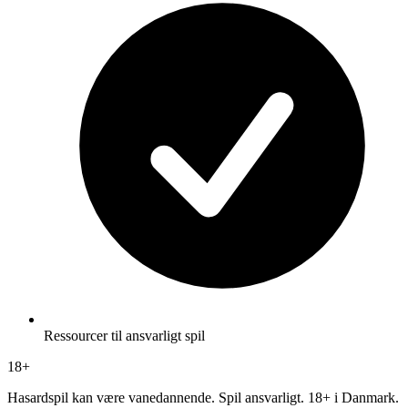
Ressourcer til ansvarligt spil
18+
Hasardspil kan være vanedannende. Spil ansvarligt. 18+ i Danmark.