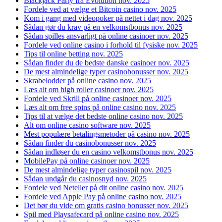
Blackjack Party fra Evolution
nov. 2025
Fordele ved at vælge et Bitcoin casino
nov. 2025
Kom i gang med videopoker på nettet i dag
nov. 2025
Sådan gør du krav på en velkomstbonus
nov. 2025
Sådan spilles ansvarligt på online casinoer
nov. 2025
Fordele ved online casino i forhold til fysiske
nov. 2025
Tips til online betting
nov. 2025
Sådan finder du de bedste danske casinoer
nov. 2025
De mest almindelige typer casinobonusser
nov. 2025
Skrabelodder på online casino
nov. 2025
Læs alt om high roller casinoer
nov. 2025
Fordele ved Skrill på online casinoer
nov. 2025
Læs alt om free spins på online casino
nov. 2025
Tips til at vælge det bedste online casino
nov. 2025
Alt om online casino software
nov. 2025
Mest populære betalingsmetoder på casino
nov. 2025
Sådan finder du casinobonusser
nov. 2025
Sådan indløser du en casino velkomstbonus
nov. 2025
MobilePay på online casinoer
nov. 2025
De mest almindelige typer casinospil
nov. 2025
Sådan undgår du casinosnyd
nov. 2025
Fordele ved Neteller på dit online casino
nov. 2025
Fordele ved Apple Pay på online casino
nov. 2025
Det bør du vide om gratis casino bonusser
nov. 2025
Spil med Playsafecard på online casino
nov. 2025