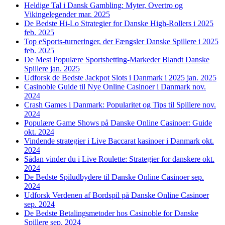
Heldige Tal i Dansk Gambling: Myter, Overtro og
Vikingelegender
mar. 2025
De Bedste Hi-Lo Strategier for Danske High-Rollers i 2025
feb. 2025
Top eSports-turneringer, der Fængsler Danske Spillere i 2025
feb. 2025
De Mest Populære Sportsbetting-Markeder Blandt Danske
Spillere
jan. 2025
Udforsk de Bedste Jackpot Slots i Danmark i 2025
jan. 2025
Casinoble Guide til Nye Online Casinoer i Danmark
nov.
2024
Crash Games i Danmark: Popularitet og Tips til Spillere
nov.
2024
Populære Game Shows på Danske Online Casinoer: Guide
okt. 2024
Vindende strategier i Live Baccarat kasinoer i Danmark
okt.
2024
Sådan vinder du i Live Roulette: Strategier for danskere
okt.
2024
De Bedste Spiludbydere til Danske Online Casinoer
sep.
2024
Udforsk Verdenen af Bordspil på Danske Online Casinoer
sep. 2024
De Bedste Betalingsmetoder hos Casinoble for Danske
Spillere
sep. 2024