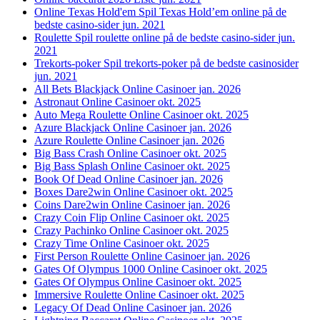
Online Texas Hold'em Spil Texas Hold’em online på de
bedste casino-sider
jun. 2021
Roulette Spil roulette online på de bedste casino-sider
jun.
2021
Trekorts-poker Spil trekorts-poker på de bedste casinosider
jun. 2021
All Bets Blackjack Online Casinoer
jan. 2026
Astronaut Online Casinoer
okt. 2025
Auto Mega Roulette Online Casinoer
okt. 2025
Azure Blackjack Online Casinoer
jan. 2026
Azure Roulette Online Casinoer
jan. 2026
Big Bass Crash Online Casinoer
okt. 2025
Big Bass Splash Online Casinoer
okt. 2025
Book Of Dead Online Casinoer
jan. 2026
Boxes Dare2win Online Casinoer
okt. 2025
Coins Dare2win Online Casinoer
jan. 2026
Crazy Coin Flip Online Casinoer
okt. 2025
Crazy Pachinko Online Casinoer
okt. 2025
Crazy Time Online Casinoer
okt. 2025
First Person Roulette Online Casinoer
jan. 2026
Gates Of Olympus 1000 Online Casinoer
okt. 2025
Gates Of Olympus Online Casinoer
okt. 2025
Immersive Roulette Online Casinoer
okt. 2025
Legacy Of Dead Online Casinoer
jan. 2026