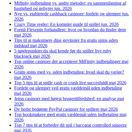
Mifinity indbetaling vs. andre metoder: en sammenligning af
hastighed og gebyrer
jun. 2026
Nye vs. etablerede cashback casinoer: fordele og ulemper
jun.
2026
Crazy Time regler: En komplet guide til spillet
jun. 2026
Forstå Flexepin forhandlere: hvor og hvordan du finder dem
maj 2026
Tips til at maksimere dine gevinster fra gratis spins uden
indskud
maj 2026
5 nøglepunkter du skal kende før du spiller live ruby
blackjack
maj 2026
Top online casinoer der accepterer MiFinity indbetalinger
maj
2026
Gratis spins med vs. uden indbetaling: hvad skal du vælge?
maj 2026
Top 5 tips til at spille cash or crash live succesfuldt
maj 2026
Fordele og ulemper ved gratis væddemål uden indbetaling
maj 2026
Jeton casinoer med højest brugertilfredshed: en analyse
maj
2026
De bedst bedømte PayPal casinoer for spillere
maj 2026
Top bookmakere med gratis væddemål uden indbetaling
maj
2026
Top 7 tips til at forbedre dit spil i baccarat controlled squeeze
maj 2026