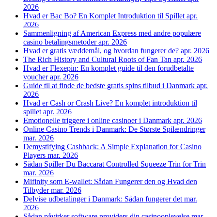
2026
Hvad er Bac Bo? En Komplet Introduktion til Spillet
apr.
2026
Sammenligning af American Express med andre populære
casino betalingsmetoder
apr. 2026
Hvad er gratis væddemål, og hvordan fungerer de?
apr. 2026
The Rich History and Cultural Roots of Fan Tan
apr. 2026
Hvad er Flexepin: En komplet guide til den forudbetalte
voucher
apr. 2026
Guide til at finde de bedste gratis spins tilbud i Danmark
apr.
2026
Hvad er Cash or Crash Live? En komplet introduktion til
spillet
apr. 2026
Emotionelle triggere i online casinoer i Danmark
apr. 2026
Online Casino Trends i Danmark: De Største Spilændringer
mar. 2026
Demystifying Cashback: A Simple Explanation for Casino
Players
mar. 2026
Sådan Spiller Du Baccarat Controlled Squeeze Trin for Trin
mar. 2026
Mifinity som E-wallet: Sådan Fungerer den og Hvad den
Tilbyder
mar. 2026
Delvise udbetalinger i Danmark: Sådan fungerer det
mar.
2026
Sådan påvirker software providers din casinooplevelse
mar.