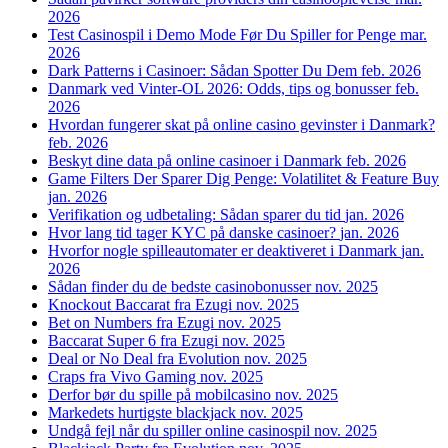
2026
Test Casinospil i Demo Mode Før Du Spiller for Penge
mar.
2026
Dark Patterns i Casinoer: Sådan Spotter Du Dem
feb. 2026
Danmark ved Vinter-OL 2026: Odds, tips og bonusser
feb.
2026
Hvordan fungerer skat på online casino gevinster i Danmark?
feb. 2026
Beskyt dine data på online casinoer i Danmark
feb. 2026
Game Filters Der Sparer Dig Penge: Volatilitet & Feature Buy
jan. 2026
Verifikation og udbetaling: Sådan sparer du tid
jan. 2026
Hvor lang tid tager KYC på danske casinoer?
jan. 2026
Hvorfor nogle spilleautomater er deaktiveret i Danmark
jan.
2026
Sådan finder du de bedste casinobonusser
nov. 2025
Knockout Baccarat fra Ezugi
nov. 2025
Bet on Numbers fra Ezugi
nov. 2025
Baccarat Super 6 fra Ezugi
nov. 2025
Deal or No Deal fra Evolution
nov. 2025
Craps fra Vivo Gaming
nov. 2025
Derfor bør du spille på mobilcasino
nov. 2025
Markedets hurtigste blackjack
nov. 2025
Undgå fejl når du spiller online casinospil
nov. 2025