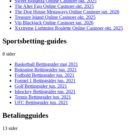
Sweet Bonanza Online Casinoer
okt. 2025
The Alter Ego Online Casinoer
okt. 2025
The Dog House Megaways Online Casinoer
jan. 2026
Treasure Island Online Casinoer
okt. 2025
Vip Blackjack Online Casinoer
jan. 2026
Xxxtreme Lightning Roulette Online Casinoer
okt. 2025
Sportsbetting-guides
8 sider
Basketball Bettingsider
maj 2021
Boksning Bettingsider
jun. 2021
Fodbold Bettingsider
jun. 2021
Formel 1 Bettingsider
jun. 2021
Golf Bettingsider
jun. 2021
Ishockey Bettingsider
jun. 2021
Tennis Bettingsider
jun. 2021
UFC Bettingsider
jun. 2021
Betalingguides
13 sider