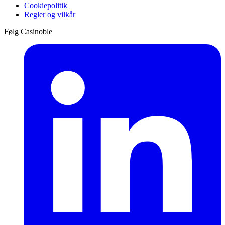
Cookiepolitik
Regler og vilkår
Følg Casinoble