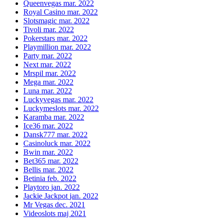
Queenvegas
mar. 2022
Royal Casino
mar. 2022
Slotsmagic
mar. 2022
Tivoli
mar. 2022
Pokerstars
mar. 2022
Playmillion
mar. 2022
Party
mar. 2022
Next
mar. 2022
Mrspil
mar. 2022
Mega
mar. 2022
Luna
mar. 2022
Luckyvegas
mar. 2022
Luckymeslots
mar. 2022
Karamba
mar. 2022
Ice36
mar. 2022
Dansk777
mar. 2022
Casinoluck
mar. 2022
Bwin
mar. 2022
Bet365
mar. 2022
Bellis
mar. 2022
Betinia
feb. 2022
Playtoro
jan. 2022
Jackie Jackpot
jan. 2022
Mr Vegas
dec. 2021
Videoslots
maj 2021