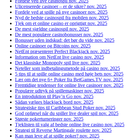
Fordele ved live casinospil
nov. 2025
Ulicenserede casinoer – er de sikre?
nov. 2025
Fordele ved at spille på nye casinoer
nov. 2025
Nyd de bedste casinospil fra mobilen
nov. 2025
Tjek om et online casino er oprigtigt
nov. 2025
De mest sjældne casinospil
nov. 2025
De mest populære casinobonusser
nov. 2025
Bonusser uden indskud: det bør du vide
nov. 2025
Online casinoer og Bitcoins
nov. 2025
NetEnt præsenterer Perfect Blackjack
nov. 2025
Information om NetEnt live casino
nov. 2025
Det klassiske Monopoly spil live
nov. 2025
Neteller som indbetalingsmetode på casino
nov. 2025
5 tips til at spille online casino med høje bets
nov. 2025
Lær om det nye 6+ Poker fra BetGames.TV
nov. 2025
Fremtidige tendenser for online live casinoer
nov. 2025
Populære udtryk på spillemaskiner
nov. 2025
En introduktion til Play’n Go
nov. 2025
Sådan vælges blackjack bord
nov. 2025
Strategiske tips til Caribbean Stud Poker
nov. 2025
God opførsel når du spiller live dealer spil
nov. 2025
Største pokerturneringer
nov. 2025
Tjeklisten til valg af bedste online live casino
nov. 2025
Strategi til Reverse Martingale roulette
nov. 2025
Kan man leve af at spille poker?
nov. 2025