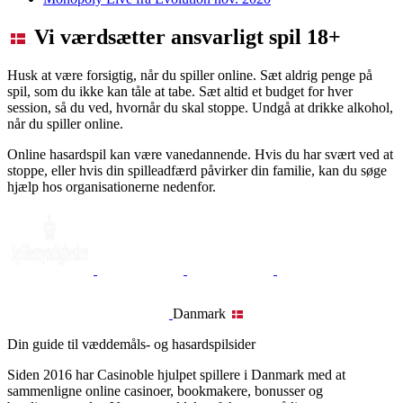
Vi værdsætter ansvarligt spil
18+
Husk at være forsigtig, når du spiller online. Sæt aldrig penge på
spil, som du ikke kan tåle at tabe. Sæt altid et budget for hver
session, så du ved, hvornår du skal stoppe. Undgå at drikke alkohol,
når du spiller online.
Online hasardspil kan være vanedannende. Hvis du har svært ved at
stoppe, eller hvis din spilleadfærd påvirker din familie, kan du søge
hjælp hos organisationerne nedenfor.
Danmark
Din guide til vædde­måls- og hasardspilsider
Siden 2016 har Casinoble hjulpet spillere i Danmark med at
sammenligne online casinoer, bookmakere, bonusser og