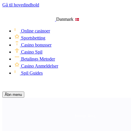
Gå til hovedindhold
Danmark
Online casinoer
Sportsbetting
Casino bonusser
Casino Spil
Betalings Metoder
Casino Anmeldelser
Spil Guides
Søg
Åbn menu
Forside
/
Blog