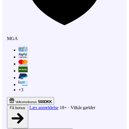
MGA
+3
500DKK
Velkomstbonus
Læs anmeldelse
18+ · Vilkår gælder
Få bonus