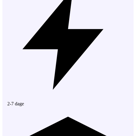
2-7 dage