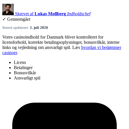
Skrevet af
Lukas Mollberg
Indholdschef
✓
Gennemgået
Senest opdateret:
1. juli 2026
Vores casinoindhold for Danmark bliver kontrolleret for
licensforhold, korrekte betalingsoplysninger, bonusvilkår, interne
links og vejledning om ansvarligt spil. Læs
hvordan vi bedømmer
casinoer
.
Licens
Betalinger
Bonusvilkår
Ansvarligt spil