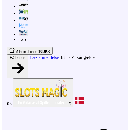
+25
10DKK
Velkomstbonus
Læs anmeldelse
18+ · Vilkår gælder
Få bonus
03
S