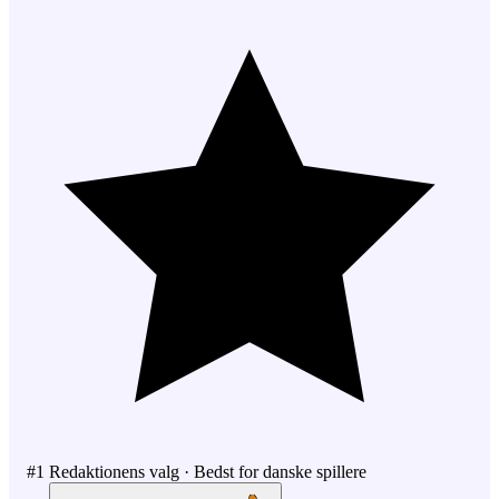
#1 Redaktionens valg · Bedst for danske spillere