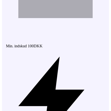
Min. indskud 100DKK