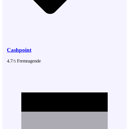
Cashpoint
4.7
Fremragende
/5