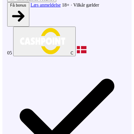
Læs anmeldelse
18+ · Vilkår gælder
Få bonus
05
C