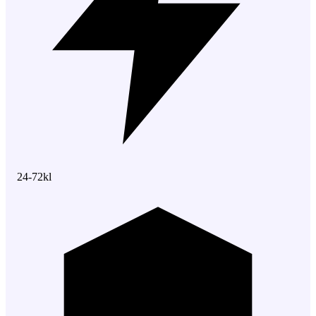
24-72kl