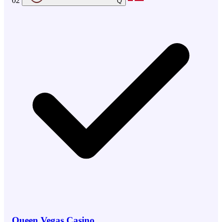
02
Q
Queen Vegas Casino