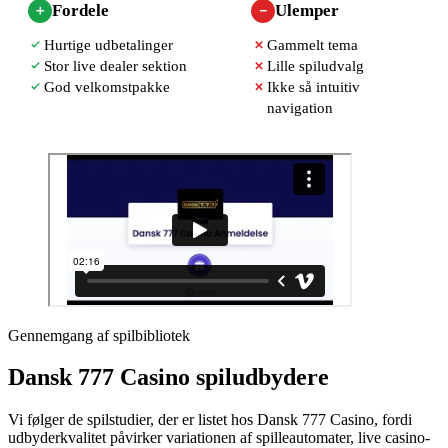
Fordele
Ulemper
＋
－
Hurtige udbetalinger
Gammelt tema
Stor live dealer sektion
Lille spiludvalg
God velkomstpakke
Ikke så intuitiv
navigation
Gennemgang af spilbibliotek
Dansk 777 Casino spiludbydere
Vi følger de spilstudier, der er listet hos Dansk 777 Casino, fordi
udbyderkvalitet påvirker variationen af spilleautomater, live casino-