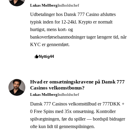
Lukas Mollberg
Indholdschef
Udbetalinger hos Dansk 777 Casino afsluttes
typisk inden for 12-24kl. Krypto er normalt
hurtigst, mens kort- og
bankoverførselsanmodninger tager længere tid, når
KYC er gennemført.
Nyttig
44
Hvad er omsætningskravene på Dansk 777
Casinos velkomstbonus?
Lukas Mollberg
Indholdschef
Dansk 777 Casinos velkomsttilbud er 777DKK +
0 Free Spins med 35x omsætning. Kontroller
spilvægtningen, før du spiller — bordspil bidrager
ofte kun lidt til gennemspilningen.