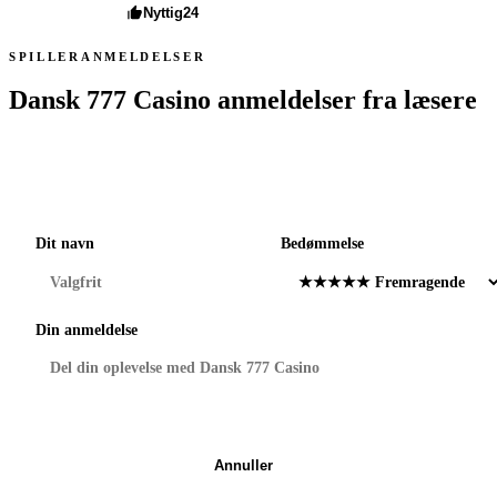
Nyttig
24
SPILLERANMELDELSER
Dansk 777 Casino anmeldelser fra læsere
Indsend anmeldelse
Dit navn
Bedømmelse
Din anmeldelse
Send anmeldelse
Annuller