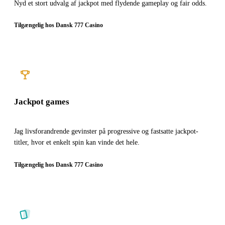
Nyd et stort udvalg af jackpot med flydende gameplay og fair odds.
Tilgængelig hos Dansk 777 Casino
Jackpot games
Jag livsforandrende gevinster på progressive og fastsatte jackpot-
titler, hvor et enkelt spin kan vinde det hele.
Tilgængelig hos Dansk 777 Casino