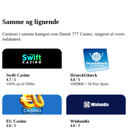
Samme og lignende
Casinoer i samme kategori som Dansk 777 Casino, rangeret af vores
redaktører.
Swift Casino
DrueckGlueck
4.7 / 5
4.6 / 5
100% op til 500kr
100DKK + 50 Free Spins
EU Casino
Winlandia
4.6 / 5
4.6 / 5