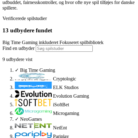
udbuddet, fairnesskontroller, og hvor ofte nye spil tilføjes for danske
spillere.
Verificerede spilstudier
13 udbydere fundet
Big Time Gaming inkluderet
Fokuseret spilbibliotek
Find en udbyder
9 udbydere vist
✓
Big Time Gaming
Cryptologic
ELK Studios
Evolution Gaming
iSoftBet
Microgaming
✓
NeoGames
NetEnt
Pariplay