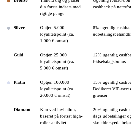
Bronze
Tilmeld dig og placer
Ugentlig reload-bonu
din første indsats med
cashback på nettoforl
rigtige penge
Silver
Optjen 5.000
8% ugentlig cashback
loyalitetspoint (ca.
udbetalingsbehandli
1.000 € omsat)
Guld
Optjen 25.000
12% ugentlig cashba
loyalitetspoint (ca.
fødselsdagsbonus
5.000 € omsat)
Platin
Optjen 100.000
15% ugentlig cashbac
loyalitetspoint (ca.
Dedikeret VIP-vært o
20.000 € omsat)
grænser
Diamant
Kun ved invitation,
20% ugentlig cashba
baseret på fortsat high-
dags udbetalinger og
roller-aktivitet
skræddersyede beløn