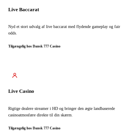
Live Baccarat
Nyd et stort udvalg af live baccarat med flydende gameplay og fair
odds.
Tilgængelig hos Dansk 777 Casino
Live Casino
Rigtige dealere streamer i HD og bringer den ægte landbaserede
casinoatmosfære direkte til din skærm.
Tilgængelig hos Dansk 777 Casino