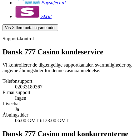
Paysafecard
Skrill
Vis 3 flere betalingsmetoder
Support-kontrol
Dansk 777 Casino kundeservice
Vi kontrollerer de tilgængelige supportkanaler, svarmuligheder og
angivne åbningstider for denne casinoanmeldelse.
Telefonsupport
02033189367
E-mailsupport
Ingen
Livechat
Ja
Åbningstider
06:00 GMT til 23:00 GMT
Dansk 777 Casino mod konkurrenterne