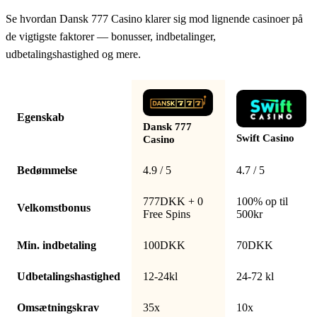
Se hvordan Dansk 777 Casino klarer sig mod lignende casinoer på
de vigtigste faktorer — bonusser, indbetalinger,
udbetalingshastighed og mere.
Egenskab
Dansk 777
Swift Casino
Casino
Bedømmelse
4.9 / 5
4.7 / 5
777DKK + 0
100% op til
Velkomstbonus
Free Spins
500kr
Min. indbetaling
100DKK
70DKK
Udbetalingshastighed
12-24kl
24-72 kl
Omsætningskrav
35x
10x