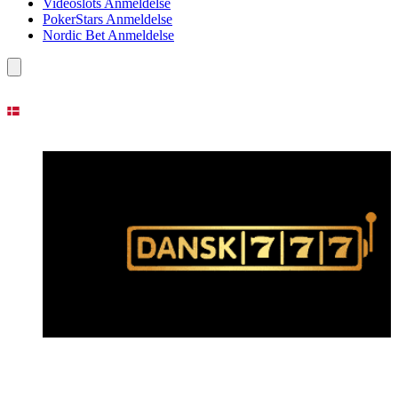
Videoslots Anmeldelse
PokerStars Anmeldelse
Nordic Bet Anmeldelse
Forside
/
Online casinoer
/
Dansk 777 Casino
Danmark · Casinoanmeldelse
Dansk 777 Casino anmeldelse