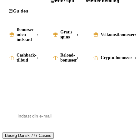
Efter bonus
Efter spil
Efter betaling
Guides
Bonusser
Gratis
uden
›
›
Velkomstbonusser
›
spins
indskud
Cashback-
Reload-
›
›
Crypto-bonusser
›
tilbud
bonusser
Følg med i spillet
Få nye casinoanmeldelser som Dansk 777 Casino, nye
bonusser og eksperttips direkte i din indbakke.
Tilmeld
Besøg Dansk 777 Casino