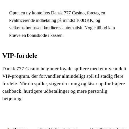
Opret en ny konto hos Dansk 777 Casino, foretag en
kvalificerende indbetaling på mindst 100DKK, og
velkomstbonussen krediteres automatisk. Nogle tilbud kan
kræve en bonuskode i kassen.
VIP-fordele
Dansk 777 Casino belønner loyale spillere med et niveaudelt
VIP-program, der forvandler almindeligt spil til stadig flere
fordele. Når du spiller, stiger du i rang og låser op for højere
cashback, hurtigere udbetalinger og mere personlig
betjening.
NIVEAU
KRAV
VIGTIGSTE FORDEL