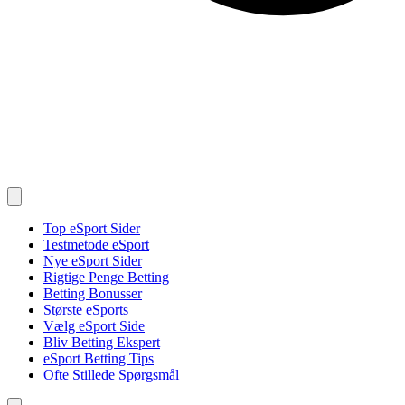
Top eSport Sider
Testmetode eSport
Nye eSport Sider
Rigtige Penge Betting
Betting Bonusser
Største eSports
Vælg eSport Side
Bliv Betting Ekspert
eSport Betting Tips
Ofte Stillede Spørgsmål