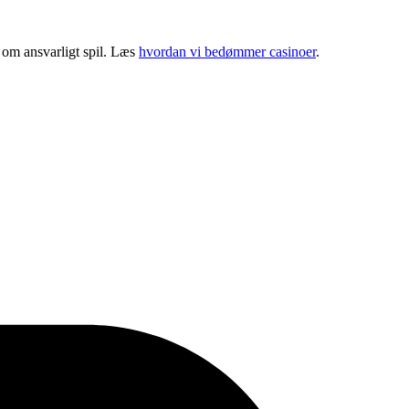
g om ansvarligt spil. Læs
hvordan vi bedømmer casinoer
.