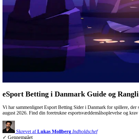
eSport Betting i Danmark Guide og Rangli
Vi har sammenlignet Esport Betting Sider i Danmark for spillere, der
august 2026. Find din foretrukne esportsvæddemålsoplevelse og krav 
Skrevet af
Lukas Mollberg
Indholdschef
✓
Gennemgået