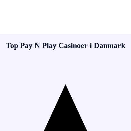
Top Pay N Play Casinoer i Danmark