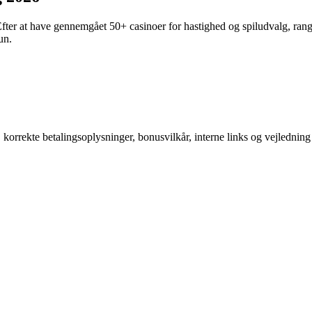
 Efter at have gennemgået 50+ casinoer for hastighed og spiludvalg, r
un.
 korrekte betalingsoplysninger, bonusvilkår, interne links og vejlednin