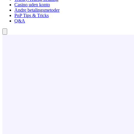
Casino uden konto
Andre betalingsmetoder
PnP Tips & Tricks
Q&A