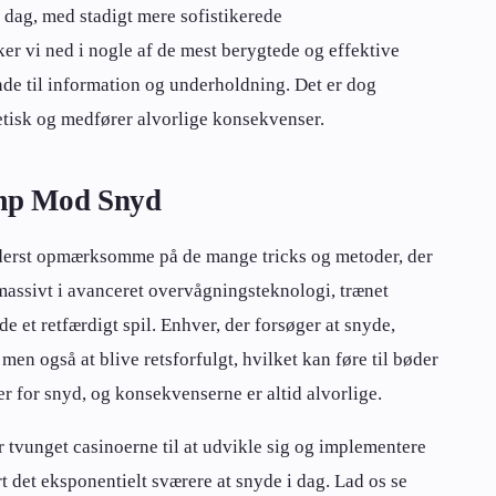
 dag, med stadigt mere sofistikerede
ker vi ned i nogle af de mest berygtede og effektive
nde til information og underholdning. Det er dog
uetisk og medfører alvorlige konsekvenser.
mp Mod Snyd
yderst opmærksomme på de mange tricks og metoder, der
massivt i avanceret overvågningsteknologi, trænet
e et retfærdigt spil. Enhver, der forsøger at snyde,
, men også at blive retsforfulgt, hvilket kan føre til bøder
er for snyd, og konsekvenserne er altid alvorlige.
r tvunget casinoerne til at udvikle sig og implementere
t det eksponentielt sværere at snyde i dag. Lad os se