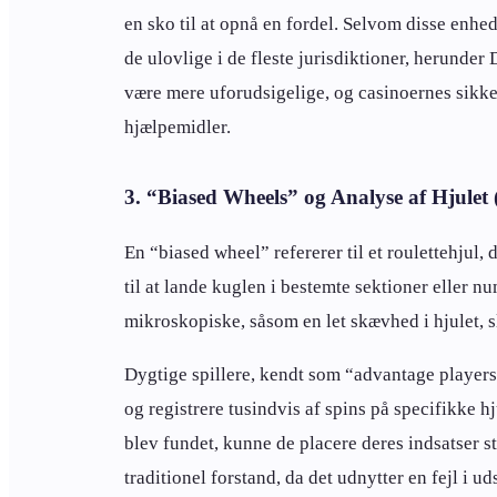
en sko til at opnå en fordel. Selvom disse enhed
de ulovlige i de fleste jurisdiktioner, herunder
være mere uforudsigelige, og casinoernes sikke
hjælpemidler.
3. “Biased Wheels” og Analyse af Hjulet
En “biased wheel” refererer til et roulettehjul, 
til at lande kuglen i bestemte sektioner eller nu
mikroskopiske, såsom en let skævhed i hjulet, 
Dygtige spillere, kendt som “advantage players
og registrere tusindvis af spins på specifikke h
blev fundet, kunne de placere deres indsatser st
traditionel forstand, da det udnytter en fejl i u