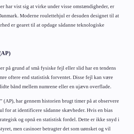
er har vist sig at virke under visse omstændigheder, er
 Danmark. Moderne roulettehjul er desuden designet til at
rhed er gearet til at opdage sådanne teknologiske
 (AP)
der på grund af små fysiske fejl eller slid har en tendens
mre oftere end statistisk forventet. Disse fejl kan være
slidte bånd mellem numrene eller en ujævn overflade.
” (AP), har gennem historien brugt timer på at observere
jul for at identificere sådanne skævheder. Hvis en bias
rategisk og opnå en statistisk fordel. Dette er ikke snyd i
dstyret, men casinoer betragter det som uønsket og vil