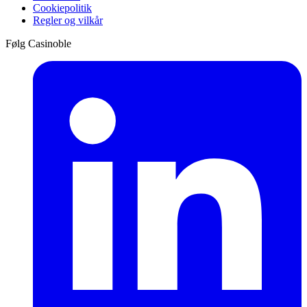
Cookiepolitik
Regler og vilkår
Følg Casinoble