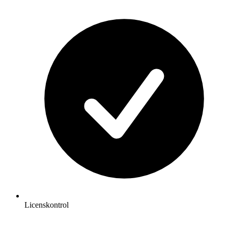
Licenskontrol