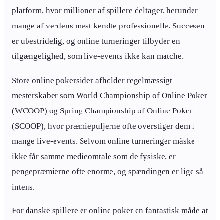
platform, hvor millioner af spillere deltager, herunder
mange af verdens mest kendte professionelle. Succesen
er ubestridelig, og online turneringer tilbyder en
tilgængelighed, som live-events ikke kan matche.
Store online pokersider afholder regelmæssigt
mesterskaber som World Championship of Online Poker
(WCOOP) og Spring Championship of Online Poker
(SCOOP), hvor præmiepuljerne ofte overstiger dem i
mange live-events. Selvom online turneringer måske
ikke får samme medieomtale som de fysiske, er
pengepræmierne ofte enorme, og spændingen er lige så
intens.
For danske spillere er online poker en fantastisk måde at