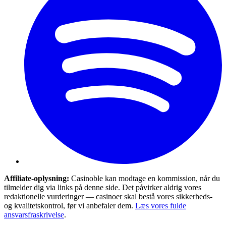
Affiliate-oplysning:
Casinoble kan modtage en kommission, når du
tilmelder dig via links på denne side. Det påvirker aldrig vores
redaktionelle vurderinger — casinoer skal bestå vores sikkerheds-
og kvalitetskontrol, før vi anbefaler dem.
Læs vores fulde
ansvarsfraskrivelse
.