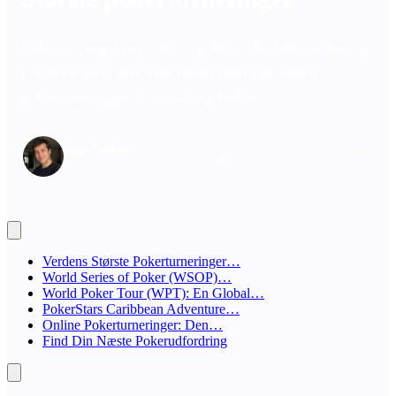
Poker er meget populært, og det er det både online og
i levende live. Når man følger med i de bedste
pokerturneringer, bliver alting bedre.
Lars Nielsen
•
4 min. læsning
•
Opdateret 7. november 2025
Indholdsskribent
Verdens Største Pokerturneringer…
World Series of Poker (WSOP)…
World Poker Tour (WPT): En Global…
PokerStars Caribbean Adventure…
Online Pokerturneringer: Den…
Find Din Næste Pokerudfordring