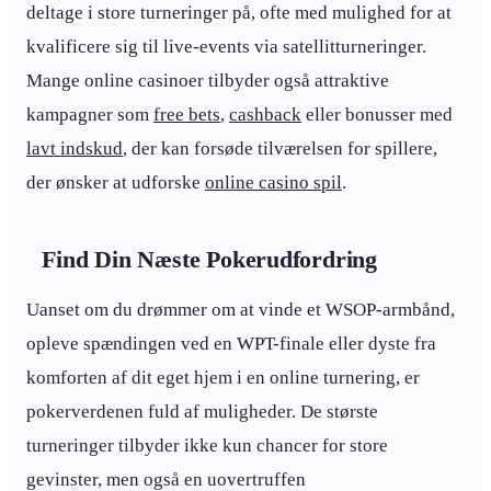
deltage i store turneringer på, ofte med mulighed for at
kvalificere sig til live-events via satellitturneringer.
Mange online casinoer tilbyder også attraktive
kampagner som
free bets
,
cashback
eller bonusser med
lavt indskud
, der kan forsøde tilværelsen for spillere,
der ønsker at udforske
online casino spil
.
Find Din Næste Pokerudfordring
Uanset om du drømmer om at vinde et WSOP-armbånd,
opleve spændingen ved en WPT-finale eller dyste fra
komforten af dit eget hjem i en online turnering, er
pokerverdenen fuld af muligheder. De største
turneringer tilbyder ikke kun chancer for store
gevinster, men også en uovertruffen