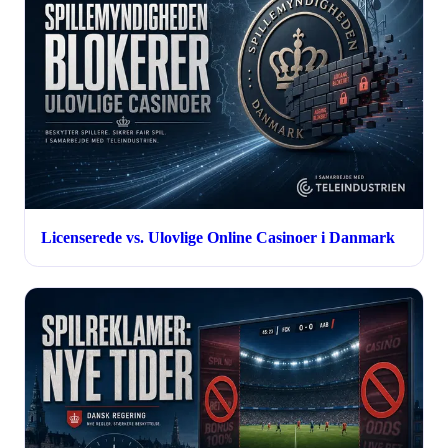
Licenserede vs. Ulovlige Online Casinoer i Danmark