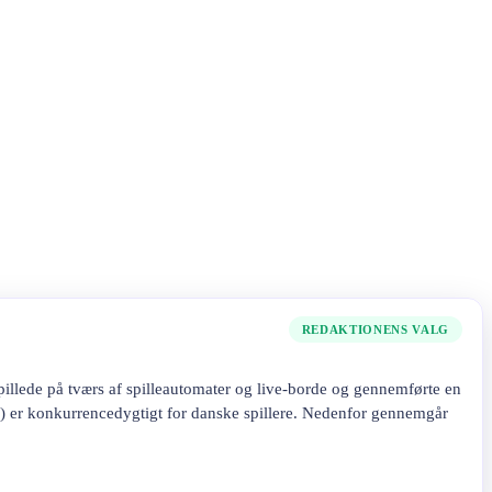
REDAKTIONENS VALG
illede på tværs af spilleautomater og live-borde og gennemførte en
ns) er konkurrencedygtigt for danske spillere. Nedenfor gennemgår