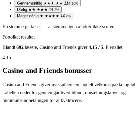
Gennemsnitlig
★★★
★★
114
16%
Dårlig
★★
★★★
14
2%
Meget dårlig
★
★★★★
14
2%
Én stemme pr. læser — at stemme igen ændrer ikke scoren.
Fortolket resultat
Blandt
692
læsere, Casino and Friends giver
4.15 / 5
. Flertallet — —
4.15
Casino and Friends bonusser
Casino and Friends giver nye spillere en lagdelt velkomstpakke og l
Tabellen nedenfor gennemgår hvert tilbud, omsætningskravet og
minimumsindbetalingen for at kvalificere.
TILBUD
DETALJER