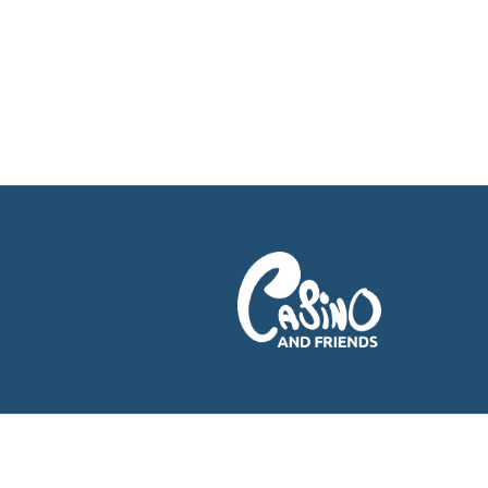
nmeldelse