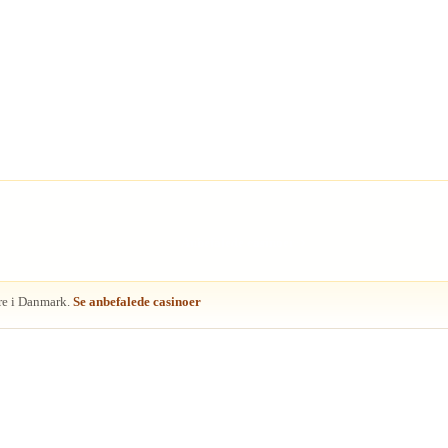
T
Anbefalede casinoer
ere i Danmark.
Se anbefalede casinoer