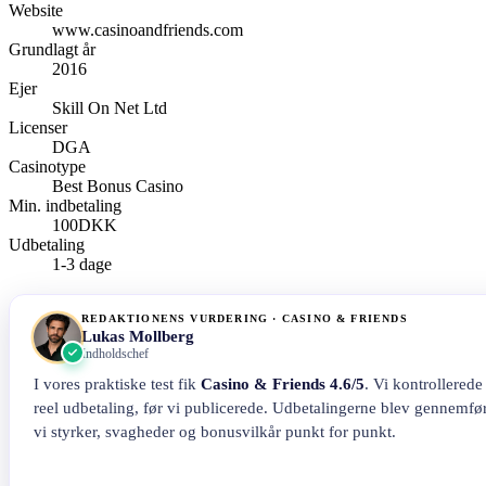
Website
www.casinoandfriends.com
Grundlagt år
2016
Ejer
Skill On Net Ltd
Licenser
DGA
Casinotype
Best Bonus Casino
Min. indbetaling
100DKK
Udbetaling
1-3 dage
REDAKTIONENS VURDERING · CASINO & FRIENDS
Lukas Mollberg
Indholdschef
I vores praktiske test fik
Casino & Friends
4.6/5
. Vi kontrollered
reel udbetaling, før vi publicerede. Udbetalingerne blev gennemfø
vi styrker, svagheder og bonusvilkår punkt for punkt.
Besøg Casino & Friends
→