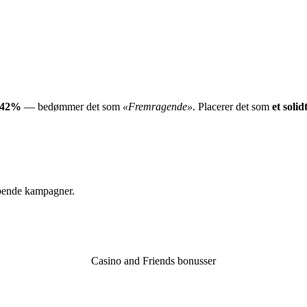
42%
— bedømmer det som
«Fremragende»
. Placerer det som
et soli
øbende kampagner.
Casino and Friends bonusser
OMSÆTNINGSKRAV