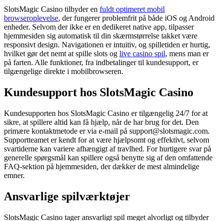
SlotsMagic Casino tilbyder en
fuldt optimeret mobil
browseroplevelse
, der fungerer problemfrit på både iOS og Android
enheder. Selvom der ikke er en dedikeret native app, tilpasser
hjemmesiden sig automatisk til din skærmstørrelse takket være
responsivt design. Navigationen er intuitiv, og spilletiden er hurtig,
hvilket gør det nemt at spille slots og
live casino spil
, mens man er
på farten. Alle funktioner, fra indbetalinger til kundesupport, er
tilgængelige direkte i mobilbrowseren.
Kundesupport hos SlotsMagic Casino
Kundesupporten hos SlotsMagic Casino er tilgængelig 24/7 for at
sikre, at spillere altid kan få hjælp, når de har brug for det. Den
primære kontaktmetode er via e-mail på support@slotsmagic.com.
Supportteamet er kendt for at være hjælpsomt og effektivt, selvom
svartiderne kan variere afhængigt af travlhed. For hurtigere svar på
generelle spørgsmål kan spillere også benytte sig af den omfattende
FAQ-sektion på hjemmesiden, der dækker de mest almindelige
emner.
Ansvarlige spilværktøjer
SlotsMagic Casino tager ansvarligt spil meget alvorligt og tilbyder