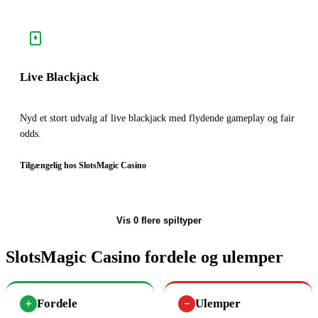
Live Blackjack
Nyd et stort udvalg af live blackjack med flydende gameplay og fair
odds.
Tilgængelig hos SlotsMagic Casino
Vis 0 flere spiltyper
SlotsMagic Casino fordele og ulemper
Fordele
Ulemper
＋
－