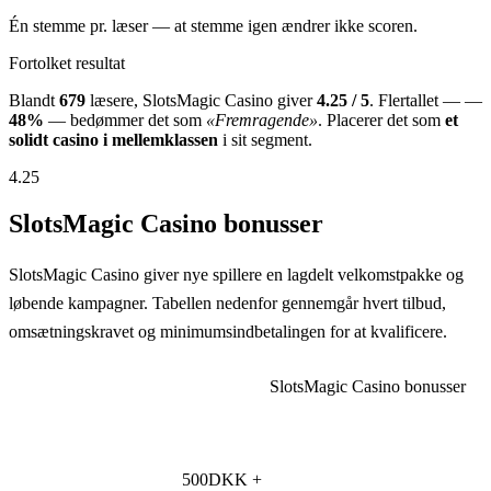
Én stemme pr. læser — at stemme igen ændrer ikke scoren.
Fortolket resultat
Blandt
679
læsere, SlotsMagic Casino giver
4.25 / 5
. Flertallet — —
48%
— bedømmer det som
«Fremragende»
. Placerer det som
et
solidt casino i mellemklassen
i sit segment.
4.25
SlotsMagic Casino bonusser
SlotsMagic Casino giver nye spillere en lagdelt velkomstpakke og
løbende kampagner. Tabellen nedenfor gennemgår hvert tilbud,
omsætningskravet og minimumsindbetalingen for at kvalificere.
SlotsMagic Casino bonusser
TILBUD
DETALJER
OMSÆTNINGSKRAV
500DKK +