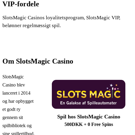
VIP-fordele
SlotsMagic Casinos loyalitetsprogram, SlotsMagic VIP,
belønner regelmæssigt spil.
Om SlotsMagic Casino
SlotsMagic
Casino blev
lanceret i 2014
og har opbygget
et godt ry
Spil hos SlotsMagic Casino
gennem sit
500DKK + 0 Free Spins
spilbibliotek og
sine spillertilbud.