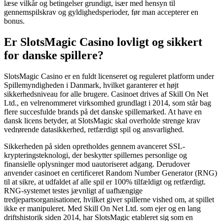
læse vilkår og betingelser grundigt, især med hensyn til
gennemspilskrav og gyldighedsperioder, før man accepterer en
bonus.
Er SlotsMagic Casino lovligt og sikkert
for danske spillere?
SlotsMagic Casino er en fuldt licenseret og reguleret platform under
Spillemyndigheden i Danmark, hvilket garanterer et højt
sikkerhedsniveau for alle brugere. Casinoet drives af Skill On Net
Ltd., en velrenommeret virksomhed grundlagt i 2014, som står bag
flere succesfulde brands på det danske spillemarked. At have en
dansk licens betyder, at SlotsMagic skal overholde strenge krav
vedrørende datasikkerhed, retfærdigt spil og ansvarlighed.
Sikkerheden på siden opretholdes gennem avanceret SSL-
krypteringsteknologi, der beskytter spillernes personlige og
finansielle oplysninger mod uautoriseret adgang. Derudover
anvender casinoet en certificeret Random Number Generator (RNG)
til at sikre, at udfaldet af alle spil er 100% tilfældigt og retfærdigt.
RNG-systemet testes jævnligt af uafhængige
tredjepartsorganisationer, hvilket giver spillerne vished om, at spillet
ikke er manipuleret. Med Skill On Net Ltd. som ejer og en lang
driftshistorik siden 2014, har SlotsMagic etableret sig som en