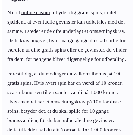
Når et
online casino
tilbyder dig gratis spins, er det
sjældent, at eventuelle gevinster kan udbetales med det
samme. I stedet er de ofte underlagt et omsætningskrav.
Dette krav angiver, hvor mange gange du skal spille for
værdien af dine gratis spins eller de gevinster, du vinder
fra dem, før pengene bliver tilgængelige for udbetaling.
Forestil dig, at du modtager en velkomstbonus på 100
gratis spins. Hvis hvert spin har en værdi af 10 kroner,
svarer bonussen til en samlet værdi på 1.000 kroner.
Hvis casinoet har et omsætningskrav på 10x for disse
spins, betyder det, at du skal spille for 10 gange
bonusværdien, før du kan udbetale dine gevinster. I
dette tilfælde skal du altså omsætte for 1.000 kroner x