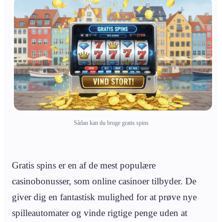
Sådan kan du bruge gratis spins
Gratis spins er en af de mest populære
casinobonusser, som online casinoer tilbyder. De
giver dig en fantastisk mulighed for at prøve nye
spilleautomater og vinde rigtige penge uden at