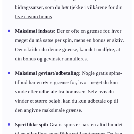
bidragssatser, som du bør tjekke i vilkårene for din
live casino bonus
.
Maksimal indsats:
Der er ofte en grænse for, hvor
meget du må satse per spin, mens en bonus er aktiv.
Overskrider du denne grænse, kan det medføre, at
din bonus og gevinster annulleres.
Maksimal gevinst/udbetaling:
Nogle gratis spins-
tilbud har en øvre grænse for, hvor meget du kan
vinde eller udbetale fra bonussen. Selv hvis du
vinder et større beløb, kan du kun udbetale op til
den angivne maksimale grænse.
Specifikke spil:
Gratis spins er næsten altid bundet
til en eller flere specifikke spilleautomater. Du kan