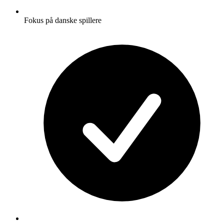
Fokus på danske spillere