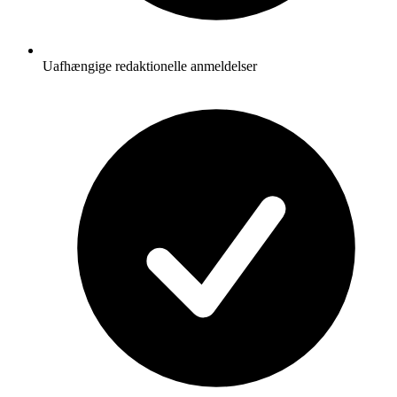
Uafhængige redaktionelle anmeldelser