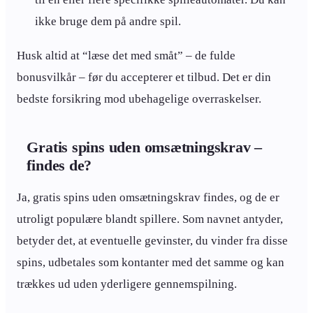
ikke bruge dem på andre spil.
Husk altid at “læse det med småt” – de fulde
bonusvilkår – før du accepterer et tilbud. Det er din
bedste forsikring mod ubehagelige overraskelser.
Gratis spins uden omsætningskrav –
findes de?
Ja, gratis spins uden omsætningskrav findes, og de er
utroligt populære blandt spillere. Som navnet antyder,
betyder det, at eventuelle gevinster, du vinder fra disse
spins, udbetales som kontanter med det samme og kan
trækkes ud uden yderligere gennemspilning.