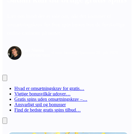
Læs om hvad der er tale om, når det kommer til
omsætningskrav for free spin bonus hos de forskellige
online casinoer på nettet.
Lars Nielsen
•
4 min. læsning
•
Opdateret 28. juli 2026
Indholdsskribent
Hvad er omsætningskrav for gratis…
Vigtige bonusvilkår udover…
Gratis spins uden omsætningskrav –…
Ansvarligt spil og bonusser
Find de bedste gratis spins tilbud…