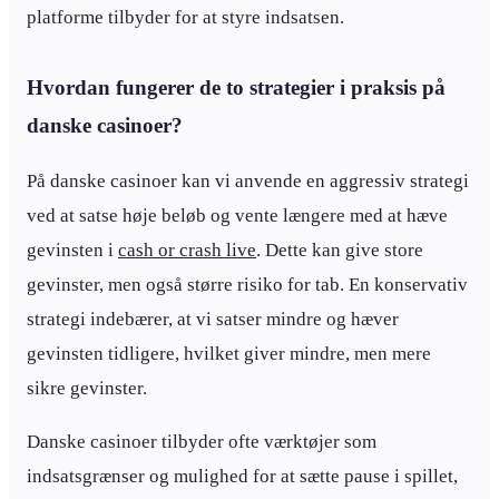
platforme tilbyder for at styre indsatsen.
Hvordan fungerer de to strategier i praksis på
danske casinoer?
På danske casinoer kan vi anvende en aggressiv strategi
ved at satse høje beløb og vente længere med at hæve
gevinsten i
cash or crash live
. Dette kan give store
gevinster, men også større risiko for tab. En konservativ
strategi indebærer, at vi satser mindre og hæver
gevinsten tidligere, hvilket giver mindre, men mere
sikre gevinster.
Danske casinoer tilbyder ofte værktøjer som
indsatsgrænser og mulighed for at sætte pause i spillet,