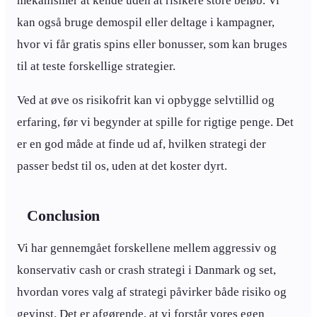
mekanismer at kende uden at risikere store beløb. Vi
kan også bruge demospil eller deltage i kampagner,
hvor vi får gratis spins eller bonusser, som kan bruges
til at teste forskellige strategier.
Ved at øve os risikofrit kan vi opbygge selvtillid og
erfaring, før vi begynder at spille for rigtige penge. Det
er en god måde at finde ud af, hvilken strategi der
passer bedst til os, uden at det koster dyrt.
Conclusion
Vi har gennemgået forskellene mellem aggressiv og
konservativ cash or crash strategi i Danmark og set,
hvordan vores valg af strategi påvirker både risiko og
gevinst. Det er afgørende, at vi forstår vores egen