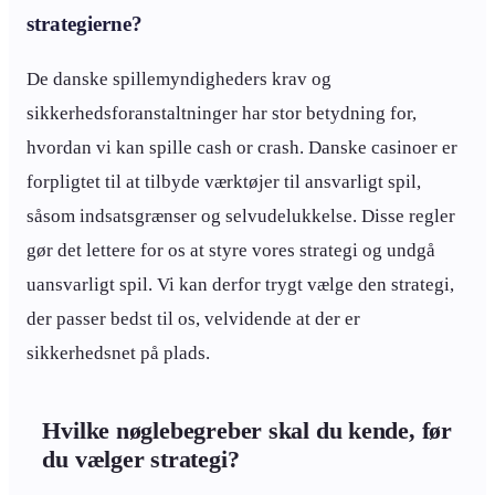
strategierne?
De danske spillemyndigheders krav og
sikkerhedsforanstaltninger har stor betydning for,
hvordan vi kan spille cash or crash. Danske casinoer er
forpligtet til at tilbyde værktøjer til ansvarligt spil,
såsom indsatsgrænser og selvudelukkelse. Disse regler
gør det lettere for os at styre vores strategi og undgå
uansvarligt spil. Vi kan derfor trygt vælge den strategi,
der passer bedst til os, velvidende at der er
sikkerhedsnet på plads.
Hvilke nøglebegreber skal du kende, før
du vælger strategi?