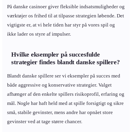
På danske casinoer giver fleksible indsatsmuligheder og
værktøjer os frihed til at tilpasse strategien løbende. Det
vigtigste er, at vi hele tiden har styr på vores spil og
ikke lader os styre af impulser.
Hvilke eksempler på succesfulde
strategier findes blandt danske spillere?
Blandt danske spillere ser vi eksempler på succes med
både aggressive og konservative strategier. Valget
afhænger af den enkelte spillers risikoprofil, erfaring og
mål. Nogle har haft held med at spille forsigtigt og sikre
små, stabile gevinster, mens andre har opnået store
gevinster ved at tage større chancer.