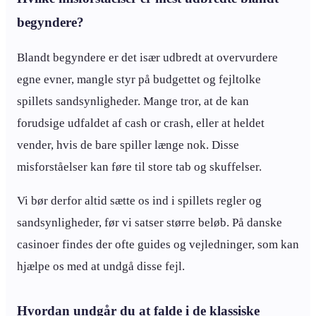
begyndere?
Blandt begyndere er det især udbredt at overvurdere
egne evner, mangle styr på budgettet og fejltolke
spillets sandsynligheder. Mange tror, at de kan
forudsige udfaldet af cash or crash, eller at heldet
vender, hvis de bare spiller længe nok. Disse
misforståelser kan føre til store tab og skuffelser.
Vi bør derfor altid sætte os ind i spillets regler og
sandsynligheder, før vi satser større beløb. På danske
casinoer findes der ofte guides og vejledninger, som kan
hjælpe os med at undgå disse fejl.
Hvordan undgår du at falde i de klassiske