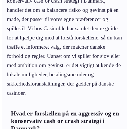
konservativ cash or crash strategi i Danmark,
handler det om at balancere risiko og gevinst på en
måde, der passer til vores egne præferencer og
spillestil. Vi hos Casinoble har samlet denne guide
for at hjælpe dig med at forstå forskellene, så du kan
træffe et informeret valg, der matcher danske
forhold og regler. Uanset om vi spiller for sjov eller
med ambition om gevinst, er det vigtigt at kende de
lokale muligheder, betalingsmetoder og
sikkerhedsforanstaltninger, der gælder på
danske
casinoer
.
Hvad er forskellen på en aggressiv og en
konservativ cash or crash strategi i
Danmark?