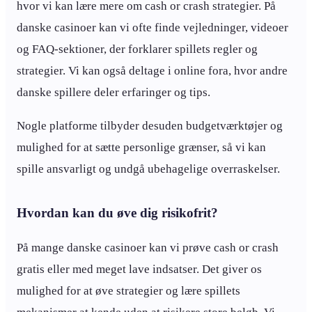
hvor vi kan lære mere om cash or crash strategier. På
danske casinoer kan vi ofte finde vejledninger, videoer
og FAQ-sektioner, der forklarer spillets regler og
strategier. Vi kan også deltage i online fora, hvor andre
danske spillere deler erfaringer og tips.
Nogle platforme tilbyder desuden budgetværktøjer og
mulighed for at sætte personlige grænser, så vi kan
spille ansvarligt og undgå ubehagelige overraskelser.
Hvordan kan du øve dig risikofrit?
På mange danske casinoer kan vi prøve cash or crash
gratis eller med meget lave indsatser. Det giver os
mulighed for at øve strategier og lære spillets