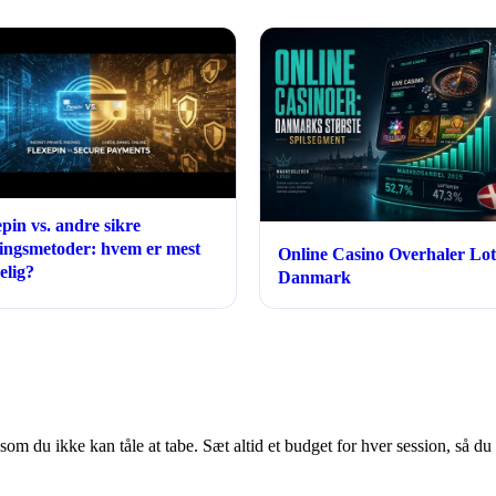
pin vs. andre sikre
lingsmetoder: hvem er mest
Online Casino Overhaler Lott
elig?
Danmark
 som du ikke kan tåle at tabe. Sæt altid et budget for hver session, så d