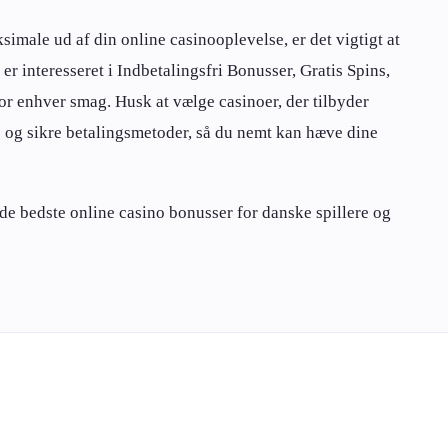
ksimale ud af din online casinooplevelse, er det vigtigt at
er interesseret i Indbetalingsfri Bonusser, Gratis Spins,
or enhver smag. Husk at vælge casinoer, der tilbyder
og sikre betalingsmetoder, så du nemt kan hæve dine
 de bedste online casino bonusser for danske spillere og