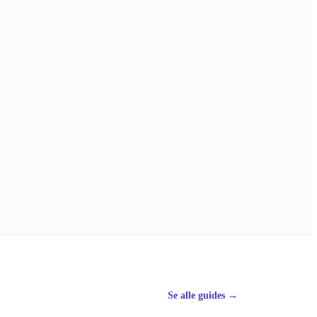
Se alle guides →