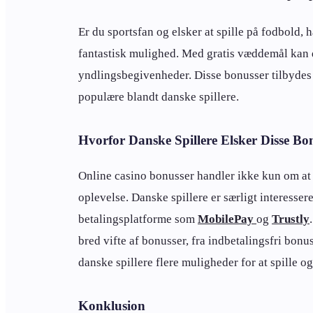
Er du sportsfan og elsker at spille på fodbold, 
fantastisk mulighed. Med gratis væddemål kan 
yndlingsbegivenheder. Disse bonusser tilbydes 
populære blandt danske spillere.
Hvorfor Danske Spillere Elsker Disse Bo
Online casino bonusser handler ikke kun om at
oplevelse. Danske spillere er særligt interesser
betalingsplatforme som
MobilePay
og
Trustly
bred vifte af bonusser, fra indbetalingsfri bonu
danske spillere flere muligheder for at spille o
Konklusion