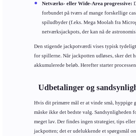
Netværks- eller Wide-Area progressive:
D
forbundet på tværs af mange forskellige casi
spiludbyder (f.eks. Mega Moolah fra Microg
netværksjackpots, der kan nå de astronomis
Den stigende jackpotværdi vises typisk tydeligt
for spillerne. Når jackpotten udløses, sker det 
akkumulerede beløb. Herefter starter processen
Udbetalinger og sandsynlig
Hvis dit primære mål er at vinde små, hyppige g
måske ikke det bedste valg. Sandsynligheden for
meget lav. Der findes ingen strategier, tips ell
jackpotten; det er udelukkende et spørgsmål om