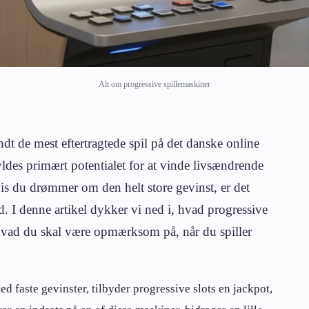
Alt om progressive spillemaskiner
ndt de mest eftertragtede spil på det danske online
des primært potentialet for at vinde livsændrende
vis du drømmer om den helt store gevinst, er det
. I denne artikel dykker vi ned i, hvad progressive
 hvad du skal være opmærksom på, når du spiller
ed faste gevinster, tilbyder progressive slots en jackpot,