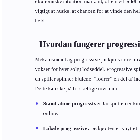
økonomiske situation markant, ofte med beløb d
vigtigt at huske, at chancen for at vinde den he
held.
Hvordan fungerer progressi
Mekanismen bag progressive jackpots er relativt 
vokser for hver solgt lodseddel. Progressive s
en spiller spinner hjulene, “fodrer” en del af ind
Dette kan ske på forskellige niveauer:
Stand-alone progressive:
Jackpotten er kun
online.
Lokale progressive:
Jackpotten er knyttet t