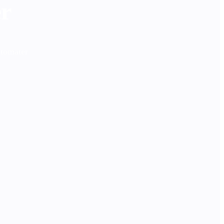
er
utomater