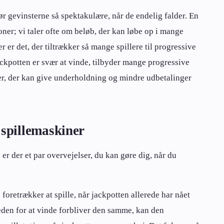
r gevinsterne så spektakulære, når de endelig falder. En
oner; vi taler ofte om beløb, der kan løbe op i mange
 er det, der tiltrækker så mange spillere til progressive
jackpotten er svær at vinde, tilbyder mange progressive
er, der kan give underholdning og mindre udbetalinger
e spillemaskiner
er der et par overvejelser, du kan gøre dig, når du
foretrækker at spille, når jackpotten allerede har nået
eden for at vinde forbliver den samme, kan den