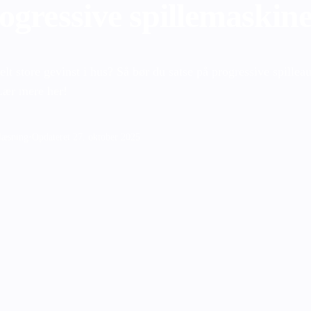
ogressive spillemaskin
lt store gevinst i hus? Så bør du satse på progressive spillea
 Lær mere her!
læsning
•
Opdateret 27. oktober 2025