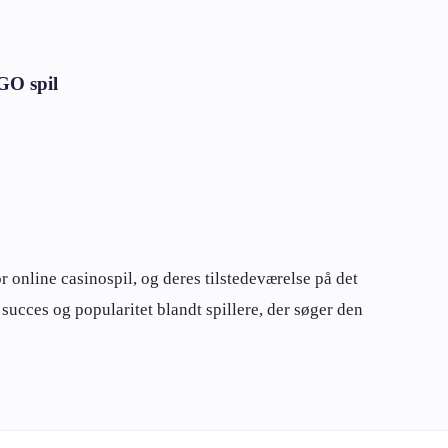
GO spil
r online casinospil, og deres tilstedeværelse på det
ucces og popularitet blandt spillere, der søger den