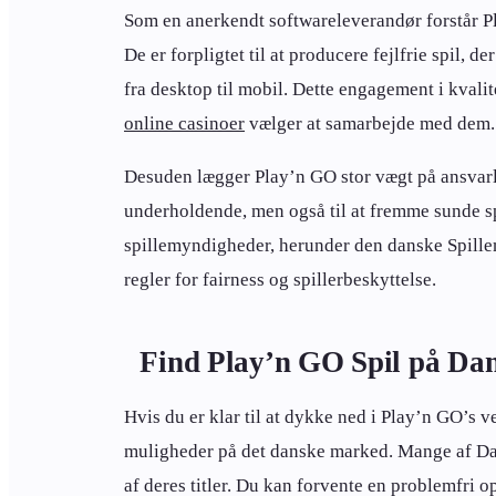
Som en anerkendt softwareleverandør forstår Pl
De er forpligtet til at producere fejlfrie spil, 
fra desktop til mobil. Dette engagement i kvalit
online casinoer
vælger at samarbejde med dem.
Desuden lægger Play’n GO stor vægt på ansvarligt
underholdende, men også til at fremme sunde spi
spillemyndigheder, herunder den danske Spillem
regler for fairness og spillerbeskyttelse.
Find Play’n GO Spil på Da
Hvis du er klar til at dykke ned i Play’n GO’s 
muligheder på det danske marked. Mange af Dan
af deres titler. Du kan forvente en problemfri o