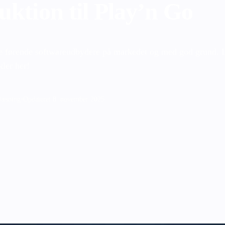
uktion til Play’n Go
 de førende softwareudbydere på markedet og med god grund.
ler her!
læsning
•
Opdateret 8. november 2025