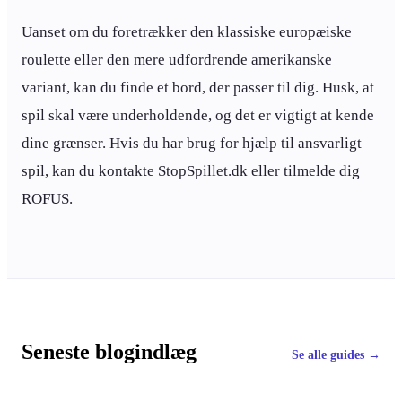
Uanset om du foretrækker den klassiske europæiske
roulette eller den mere udfordrende amerikanske
variant, kan du finde et bord, der passer til dig. Husk, at
spil skal være underholdende, og det er vigtigt at kende
dine grænser. Hvis du har brug for hjælp til ansvarligt
spil, kan du kontakte StopSpillet.dk eller tilmelde dig
ROFUS.
Seneste blogindlæg
Se alle guides →