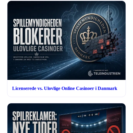
Licenserede vs. Ulovlige Online Casinoer i Danmark