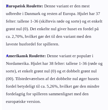
Europæisk Roulette:
Denne variant er den mest
udbredte i Danmark og resten af Europa. Hjulet har 37
felter: tallene 1-36 (skiftevis røde og sorte) og et enkelt
grønt nul (0). Det enkelte nul giver huset en fordel på
ca. 2,70%, hvilket gør det til den variant med den
laveste husfordel for spilleren.
Amerikansk Roulette:
Denne variant er populær i
Nordamerika. Hjulet har 38 felter: tallene 1-36 (røde og
sorte), et enkelt grønt nul (0) og et dobbelt grønt nul
(00). Tilstedeværelsen af det dobbelte nul øger husets
fordel betydeligt til ca. 5,26%, hvilket gør den mindre
fordelagtig for spilleren sammenlignet med den
europæiske version.