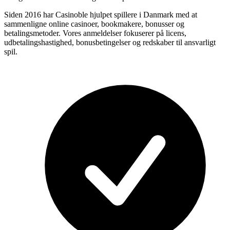
Siden 2016 har Casinoble hjulpet spillere i Danmark med at
sammenligne online casinoer, bookmakere, bonusser og
betalingsmetoder. Vores anmeldelser fokuserer på licens,
udbetalingshastighed, bonusbetingelser og redskaber til ansvarligt
spil.