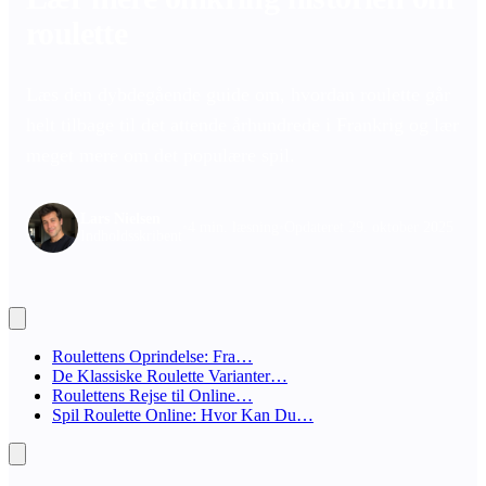
roulette
Læs den dybdegående guide om, hvordan roulette går
helt tilbage til det attende århundrede i Frankrig og lær
meget mere om det populære spil.
Lars Nielsen
•
4 min. læsning
•
Opdateret 29. oktober 2025
Indholdsskribent
Roulettens Oprindelse: Fra…
De Klassiske Roulette Varianter…
Roulettens Rejse til Online…
Spil Roulette Online: Hvor Kan Du…