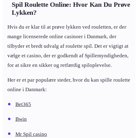
Spil Roulette Online: Hvor Kan Du Prøve
Lykken?
Hvis du er klar til at prøve lykken ved rouletten, er der
mange licenserede online casinoer i Danmark, der
tilbyder et bredt udvalg af roulette spil. Det er vigtigt at
vælge et casino, der er godkendt af Spillemyndigheden,
for at sikre en sikker og retfærdig spiloplevelse.
Her er et par populære steder, hvor du kan spille roulette
online i Danmark:
Bet365
Bwin
Mr Spil casino