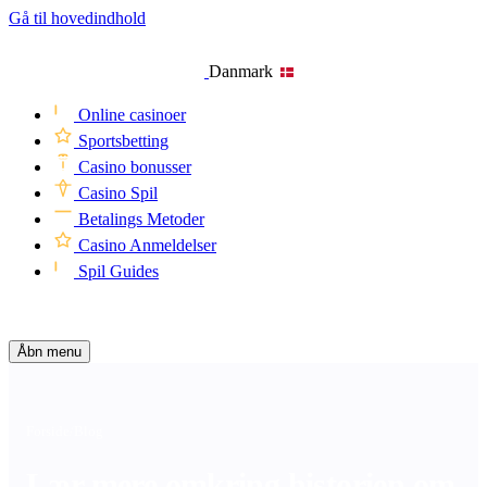
Gå til hovedindhold
Danmark
Online casinoer
Sportsbetting
Casino bonusser
Casino Spil
Betalings Metoder
Casino Anmeldelser
Spil Guides
Søg
Åbn menu
Forside
/
Blog
Lær mere omkring historien om