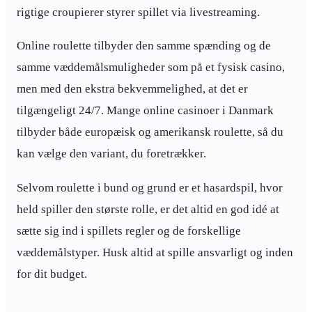
rigtige croupierer styrer spillet via livestreaming.
Online roulette tilbyder den samme spænding og de
samme væddemålsmuligheder som på et fysisk casino,
men med den ekstra bekvemmelighed, at det er
tilgængeligt 24/7. Mange online casinoer i Danmark
tilbyder både europæisk og amerikansk roulette, så du
kan vælge den variant, du foretrækker.
Selvom roulette i bund og grund er et hasardspil, hvor
held spiller den største rolle, er det altid en god idé at
sætte sig ind i spillets regler og de forskellige
væddemålstyper. Husk altid at spille ansvarligt og inden
for dit budget.