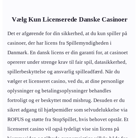
Vælg Kun Licenserede Danske Casinoer
Det er afgørende for din sikkerhed, at du kun spiller på
casinoer, der har licens fra Spillemyndigheden i
Danmark. En dansk licens er din garanti for, at casinoet
opererer under strenge krav til fair spil, datasikkerhed,
spillerbeskyttelse og ansvarlig spilleadfærd. Når du
vælger et licenseret casino, ved du, at dine personlige
oplysninger og betalingsoplysninger behandles
fortroligt og er beskyttet mod misbrug. Desuden er du
sikret adgang til hjælpemidler som selvudelukkelse via
ROFUS og støtte fra StopSpillet, hvis behovet opstår. Et
licenseret casino vil også tydeligt vise sin licens på