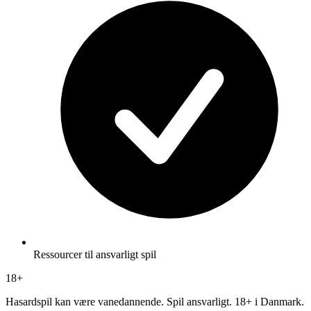
Ressourcer til ansvarligt spil
18+
Hasardspil kan være vanedannende. Spil ansvarligt. 18+ i Danmark.