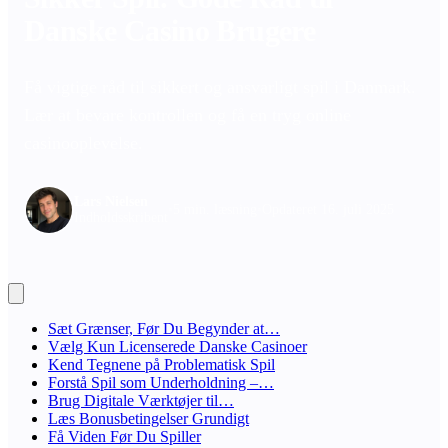
Danske Casino Brugere
Få vigtige råd til sikkert og ansvarligt spil i Danmark.
Lær at bevare kontrollen og få en tryg online
casinooplevelse.
Lars Nielsen
•
5 min. læsning
•
Opdateret 16. juli 2025
Indholdsskribent
Sæt Grænser, Før Du Begynder at…
Vælg Kun Licenserede Danske Casinoer
Kend Tegnene på Problematisk Spil
Forstå Spil som Underholdning –…
Brug Digitale Værktøjer til…
Læs Bonusbetingelser Grundigt
Få Viden Før Du Spiller