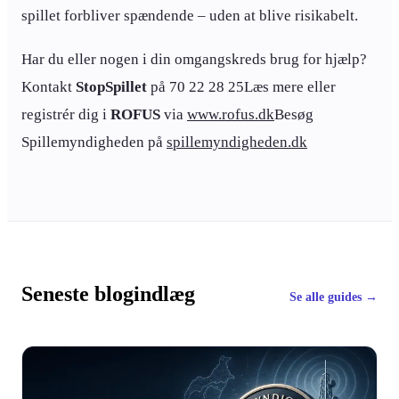
spillet forbliver spændende – uden at blive risikabelt.
Har du eller nogen i din omgangskreds brug for hjælp?
Kontakt
StopSpillet
på 70 22 28 25Læs mere eller
registrér dig i
ROFUS
via
www.rofus.dk
Besøg
Spillemyndigheden på
spillemyndigheden.dk
Seneste blogindlæg
Se alle guides →