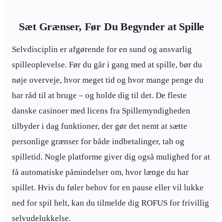
Sæt Grænser, Før Du Begynder at Spille
Selvdisciplin er afgørende for en sund og ansvarlig
spilleoplevelse. Før du går i gang med at spille, bør du
nøje overveje, hvor meget tid og hvor mange penge du
har råd til at bruge – og holde dig til det. De fleste
danske casinoer med licens fra Spillemyndigheden
tilbyder i dag funktioner, der gør det nemt at sætte
personlige grænser for både indbetalinger, tab og
spilletid. Nogle platforme giver dig også mulighed for at
få automatiske påmindelser om, hvor længe du har
spillet. Hvis du føler behov for en pause eller vil lukke
ned for spil helt, kan du tilmelde dig ROFUS for frivillig
selvudelukkelse.