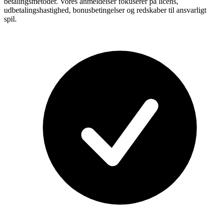
betalingsmetoder. Vores anmeldelser fokuserer på licens,
udbetalingshastighed, bonusbetingelser og redskaber til ansvarligt
spil.