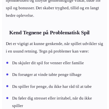
hjemmesiden og tilbyde gennemsigtige vilkår, både for
spil og bonusser. Det skaber tryghed, tillid og en langt
bedre oplevelse.
Kend Tegnene på Problematisk Spil
Det er vigtigt at kunne genkende, når spillet udvikler sig
i en usund retning. Tegn på problemer kan være:
Du skjuler dit spil for venner eller familie
Du forsøger at vinde tabte penge tilbage
Du spiller for penge, du ikke har råd til at tabe
Du føler dig stresset eller irritabel, når du ikke
spiller