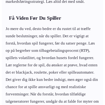
markedsføringsstrategi. Læs altid det med småt.
Få Viden Før Du Spiller
Jo mere du ved, desto bedre er du rustet til at træffe
sunde beslutninger, når du spiller. Det er vigtigt at
forstå, hvordan spil fungerer, før du satser penge. Læs
op på begreber som tilbagebetalingsprocent (RTP),
spillets volatilitet, og hvordan husets fordel fungerer.
Lær reglerne for de spil, du ønsker at prøve, hvad enten
det er blackjack, roulette, poker eller spilleautomater.
Det giver dig ikke kun bedre indsigt, men øger også din
chance for at spille ansvarligt og med realistiske
forventninger. Når du forstår, hvordan tilfældige
talgeneratorer fungerer, undgår du at falde for myter om