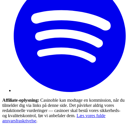
Affiliate-oplysning:
Casinoble kan modtage en kommission, når du
tilmelder dig via links på denne side. Det påvirker aldrig vores
redaktionelle vurderinger — casinoer skal bestå vores sikkerheds-
og kvalitetskontrol, før vi anbefaler dem.
Læs vores fulde
ansvarsfraskrivelse
.