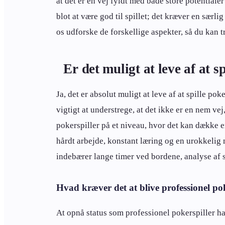
at det er en vej fyldt med både store potential
blot at være god til spillet; det kræver en særl
os udforske de forskellige aspekter, så du kan t
Er det muligt at leve af at s
Ja, det er absolut muligt at leve af at spille po
vigtigt at understrege, at det ikke er en nem vej,
pokerspiller på et niveau, hvor det kan dække 
hårdt arbejde, konstant læring og en urokkelig m
indebærer lange timer ved bordene, analyse af sp
Hvad kræver det at blive professionel po
At opnå status som professionel pokerspiller h