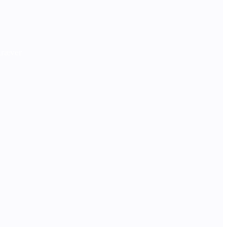
kræver