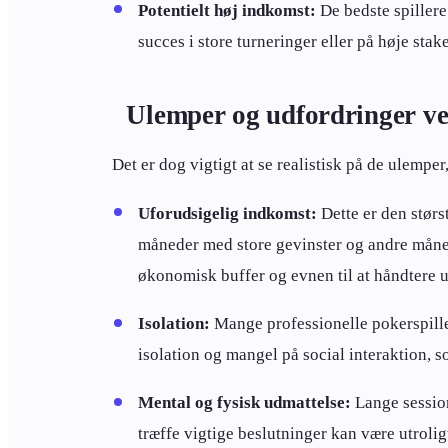
Potentielt høj indkomst:
De bedste spillere
succes i store turneringer eller på høje stake
Ulemper og udfordringer ved
Det er dog vigtigt at se realistisk på de ulempe
Uforudsigelig indkomst:
Dette er den størs
måneder med store gevinster og andre måne
økonomisk buffer og evnen til at håndtere 
Isolation:
Mange professionelle pokerspillere
isolation og mangel på social interaktion, so
Mental og fysisk udmattelse:
Lange session
træffe vigtige beslutninger kan være utrolig