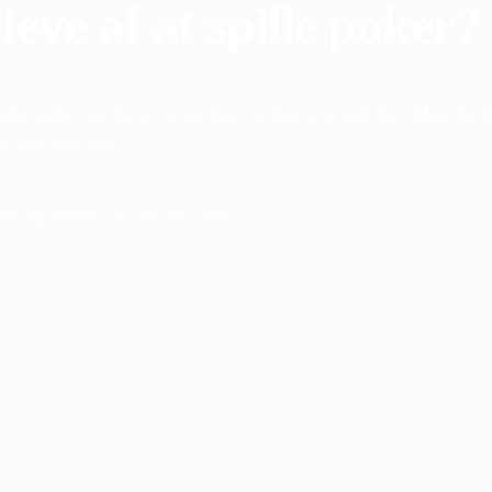
eve af at spille poker?
pille poker, og flere mennesker verden over gør det. Men det 
 ikke alle har.
læsning
•
Opdateret 6. november 2025