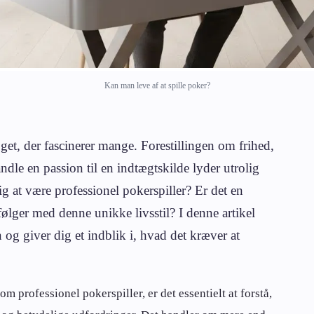
Kan man leve af at spille poker?
get, der fascinerer mange. Forestillingen om frihed,
dle en passion til en indtægtskilde lyder utrolig
g at være professionel pokerspiller? Er det en
følger med denne unikke livsstil? I denne artikel
g giver dig et indblik i, hvad det kræver at
om professionel pokerspiller, er det essentielt at forstå,