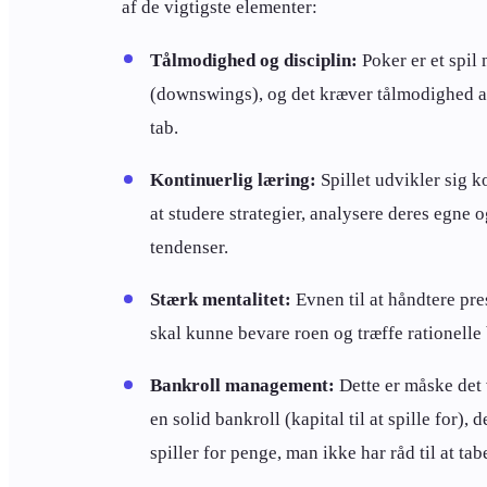
af de vigtigste elementer:
Tålmodighed og disciplin:
Poker er et spil
(downswings), og det kræver tålmodighed at h
tab.
Kontinuerlig læring:
Spillet udvikler sig k
at studere strategier, analysere deres egne 
tendenser.
Stærk mentalitet:
Evnen til at håndtere pre
skal kunne bevare roen og træffe rationelle 
Bankroll management:
Dette er måske det 
en solid bankroll (kapital til at spille for), 
spiller for penge, man ikke har råd til at tab