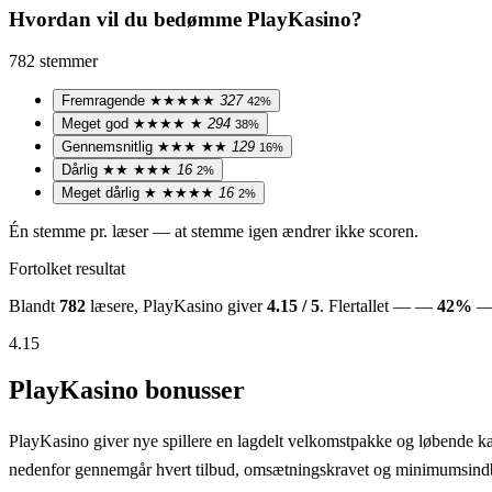
Hvordan vil du bedømme PlayKasino?
782 stemmer
Fremragende
★★★★★
327
42%
Meget god
★★★★
★
294
38%
Gennemsnitlig
★★★
★★
129
16%
Dårlig
★★
★★★
16
2%
Meget dårlig
★
★★★★
16
2%
Én stemme pr. læser — at stemme igen ændrer ikke scoren.
Fortolket resultat
Blandt
782
læsere, PlayKasino giver
4.15 / 5
. Flertallet — —
42%
— 
4.15
PlayKasino bonusser
PlayKasino giver nye spillere en lagdelt velkomstpakke og løbende k
nedenfor gennemgår hvert tilbud, omsætningskravet og minimumsindbe