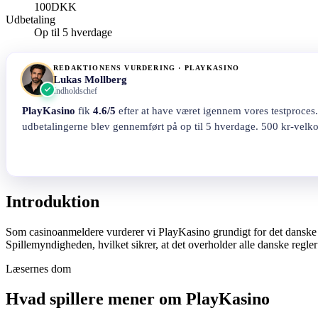
100DKK
Udbetaling
Op til 5 hverdage
REDAKTIONENS VURDERING · PLAYKASINO
Lukas Mollberg
Indholdschef
PlayKasino
fik
4.6/5
efter at have været igennem vores testproces.
udbetalingerne blev gennemført på op til 5 hverdage. 500 kr-velkom
Besøg PlayKasino
→
Introduktion
Som casinoanmeldere vurderer vi PlayKasino grundigt for det danske ma
Spillemyndigheden, hvilket sikrer, at det overholder alle danske regle
Læsernes dom
Hvad spillere mener om PlayKasino