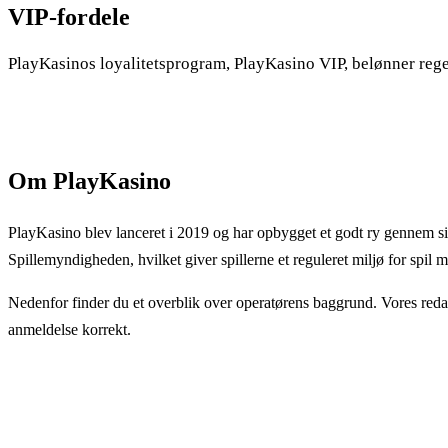
VIP-fordele
PlayKasinos loyalitetsprogram, PlayKasino VIP, belønner rege
Om PlayKasino
PlayKasino blev lanceret i 2019 og har opbygget et godt ry gennem sit 
Spillemyndigheden, hvilket giver spillerne et reguleret miljø for spil 
Nedenfor finder du et overblik over operatørens baggrund. Vores redak
anmeldelse korrekt.