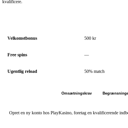
kvalificere.
TILBUD
DETALJER
Velkomstbonus
500 kr
Free spins
—
Ugentlig reload
50% match
Sådan hentes bonussen
Omsætningskrav
Begrænsninge
Opret en ny konto hos PlayKasino, foretag en kvalificerende ind