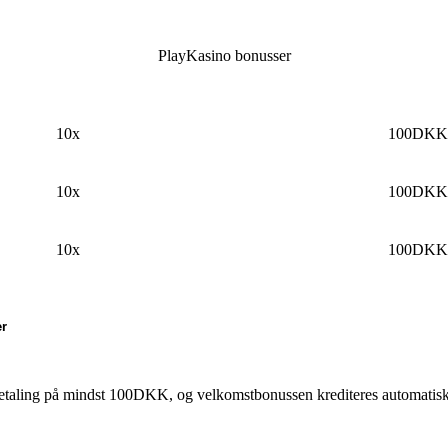
PlayKasino bonusser
OMSÆTNINGSKRAV
MIN. IN
10x
100DKK
10x
100DKK
10x
100DKK
r
betaling på mindst 100DKK, og velkomstbonussen krediteres automatisk