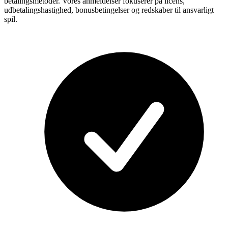
betalingsmetoder. Vores anmeldelser fokuserer på licens,
udbetalingshastighed, bonusbetingelser og redskaber til ansvarligt
spil.