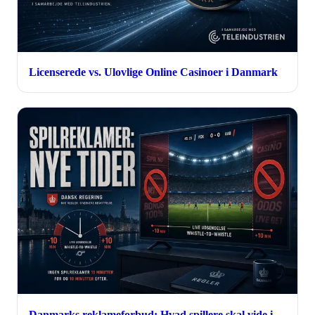
Licenserede vs. Ulovlige Online Casinoer i Danmark
Danmarks reklameforbud: Hvad spillere skal vide i