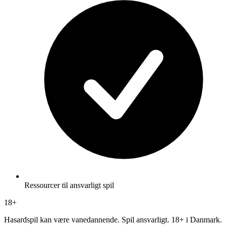
Ressourcer til ansvarligt spil
18+
Hasardspil kan være vanedannende. Spil ansvarligt. 18+ i Danmark.