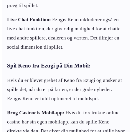
præg til spillet.
Live Chat Funktion:
Ezugis Keno inkluderer også en
live chat funktion, der giver dig mulighed for at chatte
med andre spillere, dealeren og værten. Det tilføjer en
social dimension til spillet.
Spil Keno fra Ezugi på Din Mobil:
Hvis du er blevet grebet af Keno fra Ezugi og ønsker at
spille det, når du er på farten, er der gode nyheder.
Ezugis Keno er fuldt optimeret til mobilspil.
Brug Casinoets Mobilapp:
Hvis dit foretrukne online
casino har sin egen mobilapp, kan du spille Keno
direkte via den. Det giver dig mulighed for at spille hvor