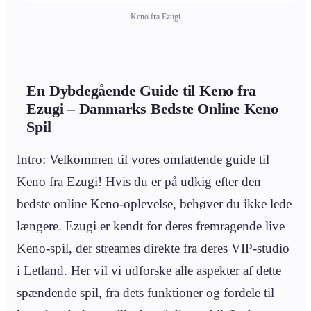
Keno fra Ezugi
En Dybdegående Guide til Keno fra
Ezugi – Danmarks Bedste Online Keno
Spil
Intro: Velkommen til vores omfattende guide til
Keno fra Ezugi! Hvis du er på udkig efter den
bedste online Keno-oplevelse, behøver du ikke lede
længere. Ezugi er kendt for deres fremragende live
Keno-spil, der streames direkte fra deres VIP-studio
i Letland. Her vil vi udforske alle aspekter af dette
spændende spil, fra dets funktioner og fordele til