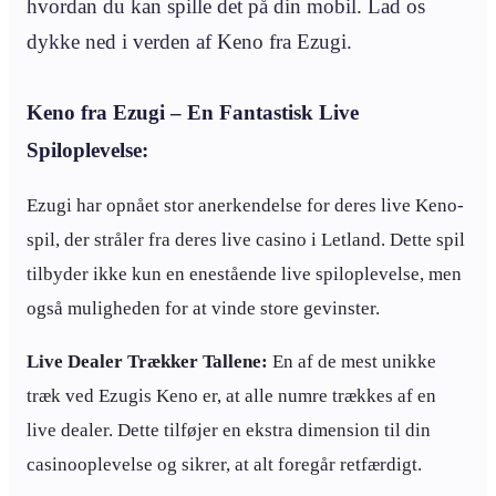
hvordan du kan spille det på din mobil. Lad os
dykke ned i verden af Keno fra Ezugi.
Keno fra Ezugi – En Fantastisk Live
Spiloplevelse:
Ezugi har opnået stor anerkendelse for deres live Keno-
spil, der stråler fra deres live casino i Letland. Dette spil
tilbyder ikke kun en enestående live spiloplevelse, men
også muligheden for at vinde store gevinster.
Live Dealer Trækker Tallene:
En af de mest unikke
træk ved Ezugis Keno er, at alle numre trækkes af en
live dealer. Dette tilføjer en ekstra dimension til din
casinooplevelse og sikrer, at alt foregår retfærdigt.