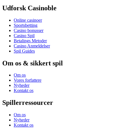
Udforsk Casinoble
Online casinoer
Sportsbetting
Casino bonusser
Casino Spil
Betalings Metoder
Casino Anmeldelser
Spil Guides
Om os & sikkert spil
Om os
Vores forfattere
Nyheder
Kontakt os
Spillerressourcer
Om os
Nyheder
Kontakt os