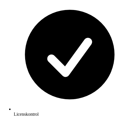
Licenskontrol