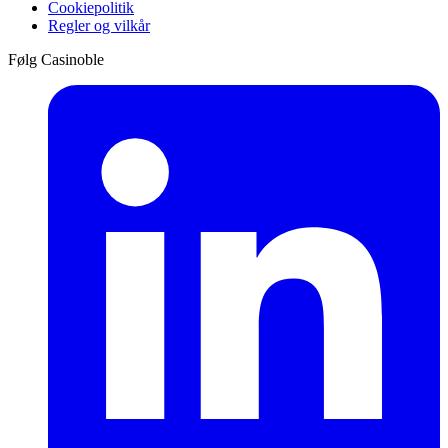
Cookiepolitik
Regler og vilkår
Følg Casinoble