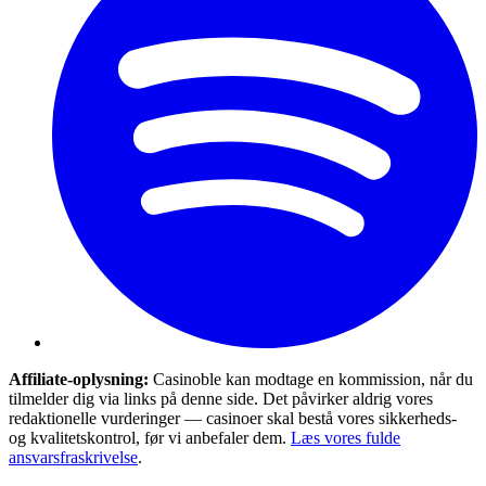
Affiliate-oplysning:
Casinoble kan modtage en kommission, når du
tilmelder dig via links på denne side. Det påvirker aldrig vores
redaktionelle vurderinger — casinoer skal bestå vores sikkerheds-
og kvalitetskontrol, før vi anbefaler dem.
Læs vores fulde
ansvarsfraskrivelse
.